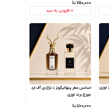
750,000
افزودن به سبد
 لوزی
اسانس عطر پنهالیگونز د تراژدی آف لرد
جورج برند لوزی
1,100,000