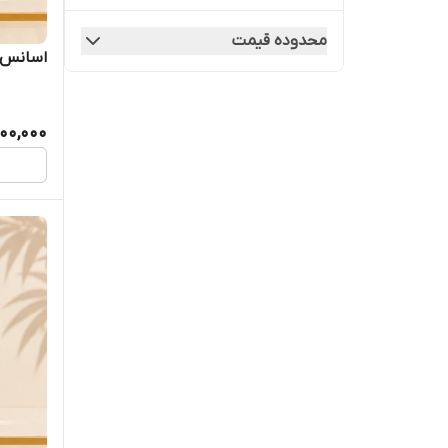
محدوده قیمت
اسانس ع
00,000