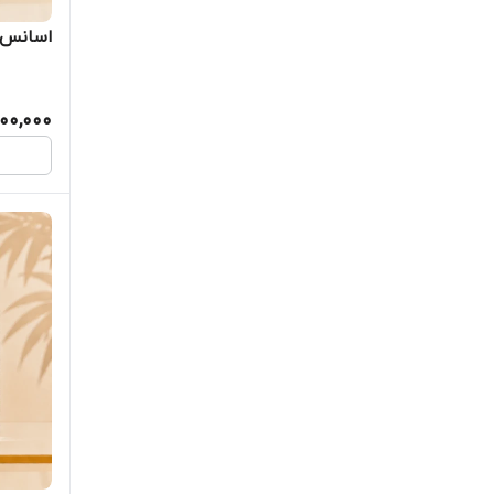
اسانس ع
00,000