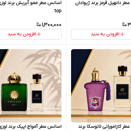
طر دانهیل قرمز برند ژیوادان
اسانس عطر ممو آیریش برند لوزی
top
1,300,000
3
افزودن به سبد
افزودن به سبد
طر کازاموراتی لاتوسکا برند
اسانس عطر آمواج اپیک برند لوزی