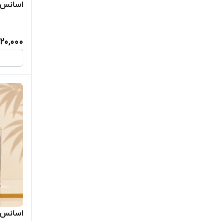
اسانس ع
20,000
اسانس ع