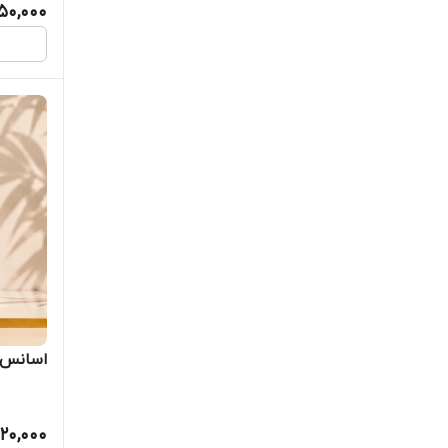
50,000
اسانس ع
20,000