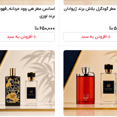
طر گودگرل بلاش برند ژیوادان
اسانس عطر هی وود مردانه_قهوه
برند لوزی
650,000
5
افزودن به سبد
افزودن به سبد