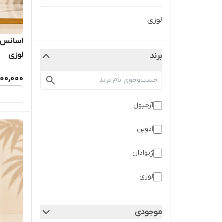
لوزی
اسانس ع
لوزی
برند
00,000
آرجیول
ادوین
ژیوادان
لوزی
لوزی سوییس
موجودی