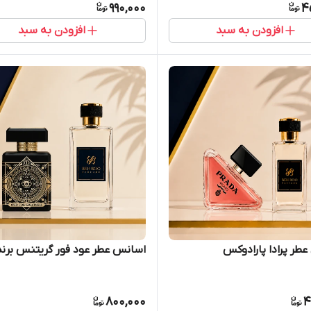
990,000
4
افزودن به سبد
افزودن به سبد
طر پرادا پارادوکس
اسانس عطر عود فور گریتنس برند
800,000
4