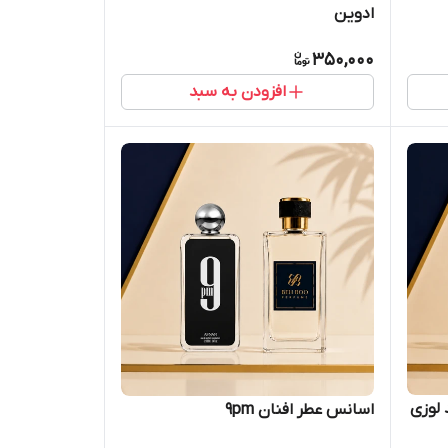
ادوین
350,000
افزودن به سبد
 لوزی
اسانس عطر افنان 9pm