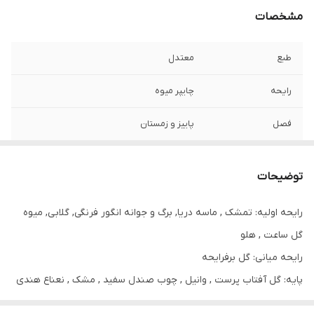
مشخصات
طبع
معتدل
رایحه
چایپر میوه
فصل
پاییز و زمستان
مناسب برای
خانم ها وآقایان
توضیحات
رایحه اولیه: تمشک , ماسه دریا, برگ و جوانه انگور فرنگی, گلابی, میوه
گل ساعت , هلو
رایحه میانی: گل برفرایحه
پایه: گل آفتاب پرست , وانیل , چوب صندل سفید , مشک , نعناع هندی