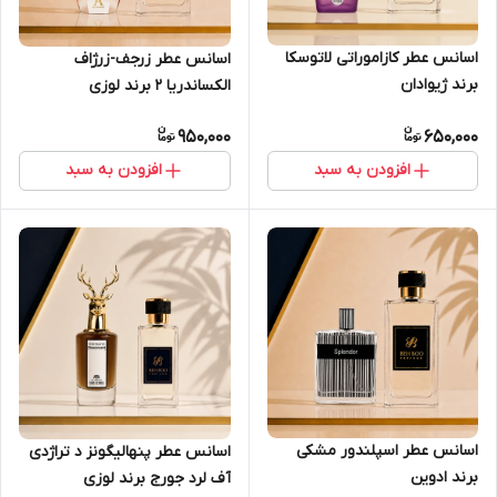
اسانس عطر کازاموراتی لاتوسکا
اسانس عطر زرجف-زرژاف
برند ژیوادان
الکساندریا 2 برند لوزی
950,000
650,000
افزودن به سبد
افزودن به سبد
اسانس عطر اسپلندور مشکی
اسانس عطر پنهالیگونز د تراژدی
برند ادوین
آف لرد جورج برند لوزی