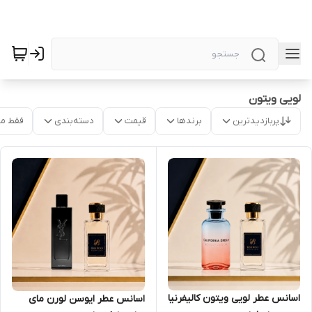
لویی ویتون
پربازدیدترین
برندها
قیمت
دسته‌بندی
فقط م
اسانس عطر لویی ویتون کالیفرنیا
اسانس عطر ایوسن لورن مای