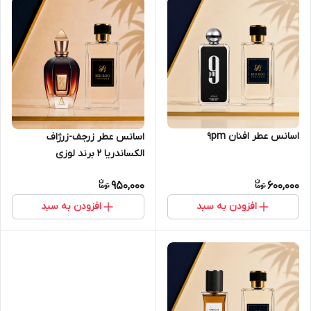
اسانس عطر افنان 9pm
اسانس عطر زرجف-زرژاف
الکساندریا 2 برند لوزی
950,000
600,000
افزودن به سبد
افزودن به سبد