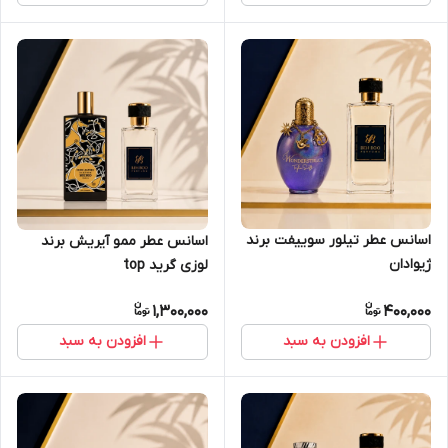
اسانس عطر تیلور سوییفت برند
اسانس عطر ممو آیریش برند
ژیوادان
لوزی گرید top
1,300,000
400,000
افزودن به سبد
افزودن به سبد