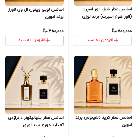
اسانس عطر شنل الور اسپرت
اسانس لویی ویتون ال وی لاورز
(الور هوم اسپرت) برند لوزی
برند ادوین
480,000
700,000
افزودن به سبد
افزودن به سبد
اسانس عطر کرید دلفینوس برند
اسانس عطر پنهالیگونز د تراژدی
ادوین
آف لرد جورج برند لوزی