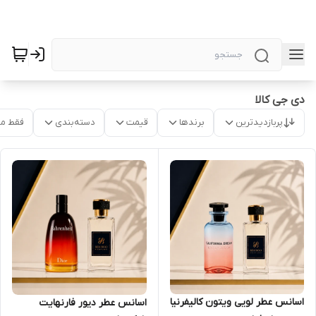
دی جی کالا
پربازدیدترین
برندها
قیمت
دسته‌بندی
فقط م
اسانس عطر لویی ویتون کالیفرنیا
اسانس عطر دیور فارنهایت