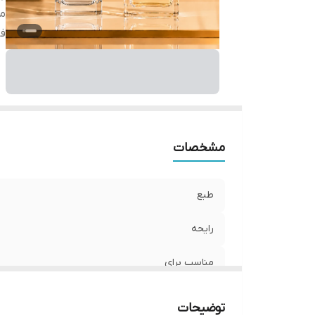
من
ف
مشخصات
طبع
رایحه
مناسب برای
فصل
توضیحات