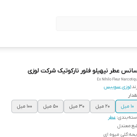
سانس عطر نیهیلو فلور نارکوتیک شرکت لوزی
Ex Nihilo Fleur Narcotiq
ند:
لوزی سوییس
دار
۱۰ میل
۲۰ میل
۳۰ میل
۵۰ میل
۱۰۰ میل
ته‌بندی
:
عطر
بع
:
معتدل
یحه
:
گلی میوه ای