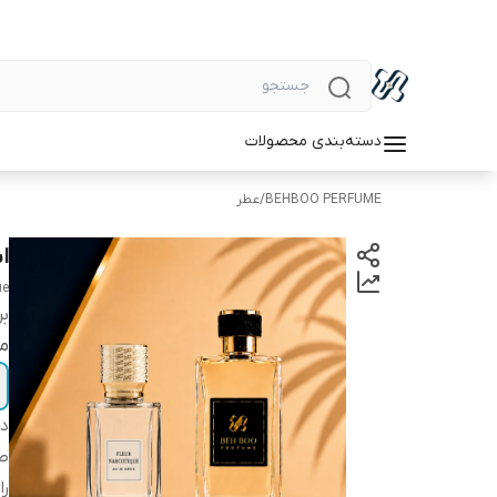
دسته‌بندی محصولات
BEHBOO PERFUME
/
عطر
ا
ue
بر
مق
دس
ط
را