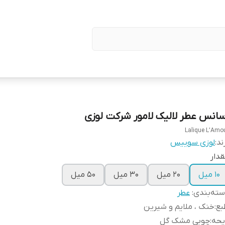
سانس عطر لالیک لامور شرکت لوزی
Lalique L’Amo
ند:
لوزی سوییس
دار
۱۰ میل
۲۰ میل
۳۰ میل
۵۰ میل
ته‌بندی
:
عطر
بع
:
خنک ، ملایم و شیرین
یحه
:
چوبی مشک گل