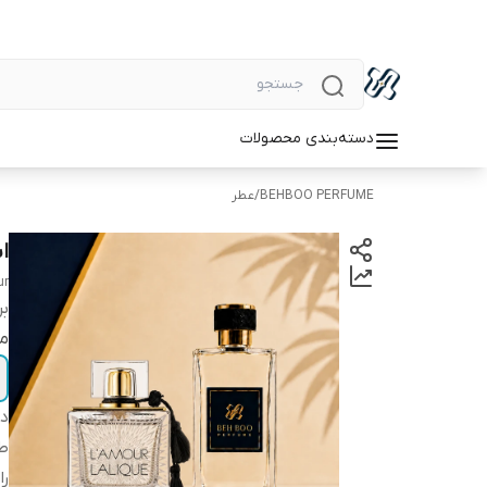
دسته‌بندی محصولات
BEHBOO PERFUME
/
عطر
ا
ur
بر
مق
دس
ط
را