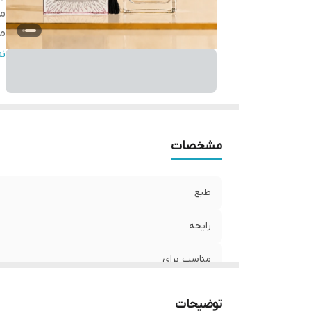
من
ما
ف
ن
مشخصات
طبع
رایحه
مناسب برای
ماندگاری و پخش بو
توضیحات