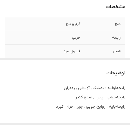
مشخصات
طبع
گرم و تلخ
رایحه
چرمی
فصل
فصول سرد
مناسب برای
خانم ها و آقایان
توضیحات
ماندگاری و پخش
بسیار خوب
بو
رایحه اولیه : تمشک , آویشن , زعفران
رایحه میانی : یاس , صمغ کندر
رایحه پایه : روایح چوبی , جیر , چرم , کهربا